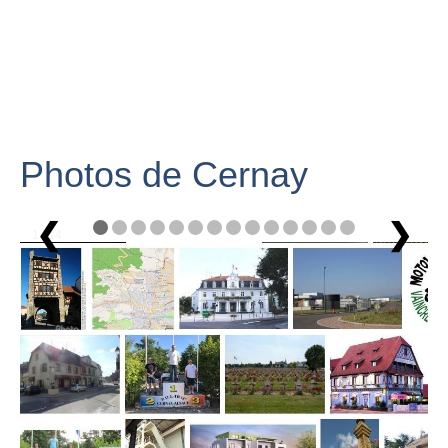
Photos de Cernay
❮
❯
1 / 14