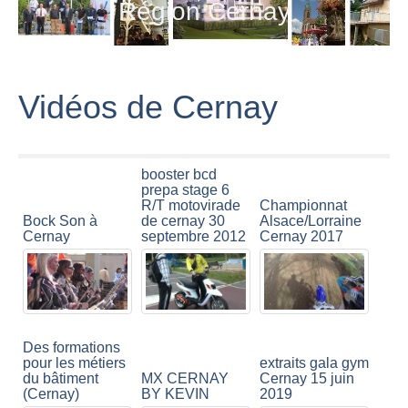
Région Cernay
Vidéos de Cernay
booster bcd
prepa stage 6
R/T motovirade
Championnat
Bock Son à
de cernay 30
Alsace/Lorraine
Cernay
septembre 2012
Cernay 2017
Des formations
pour les métiers
extraits gala gym
du bâtiment
MX CERNAY
Cernay 15 juin
(Cernay)
BY KEVIN
2019