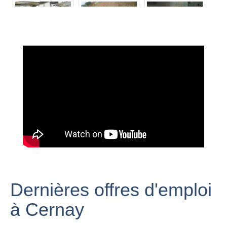
L'interview de
Claudio Capéo
Inauguration de
juste avant son
la résidence
Cernay (68) 31-
concert à
Hoséa à Cernay
08-2014
Cernay
(Haut-Rhin) #1
Sarkozy sur les
Carnaval de
traces du FN à
D'Verruckta
Cernay 2018 en
Cernay
Storcka Cernay
Alsace
Dernières offres d'emploi
à Cernay