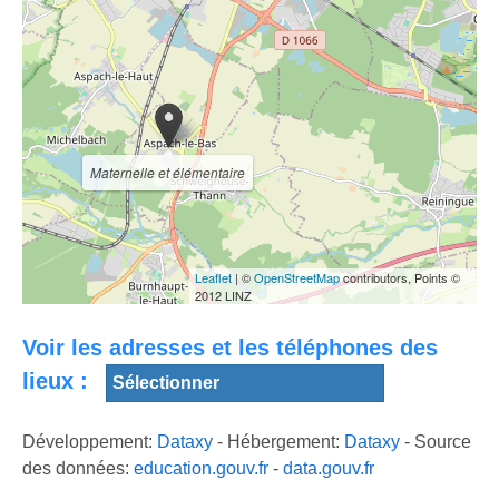
FLASCHAPUTZER
Présentation
- CARNAVAL
Ball trap cernay
Ball Trap de
CERNAY 2017
FOSSE
Cernay
Maternelle et élémentaire
Leaflet
| ©
OpenStreetMap
contributors, Points ©
2012 LINZ
Voir les adresses et les téléphones des
lieux :
Développement:
Dataxy
- Hébergement:
Dataxy
- Source
des données:
education.gouv.fr
-
data.gouv.fr