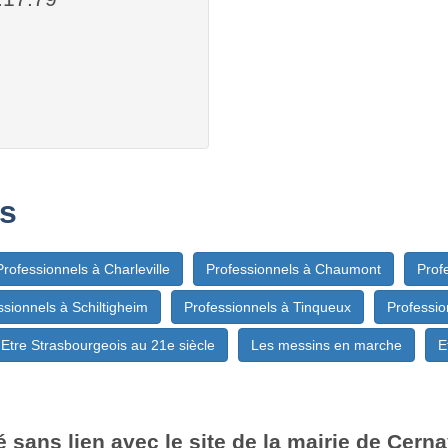
s
Professionnels à Charleville
Professionnels à Chaumont
Prof
ssionnels à Schiltigheim
Professionnels à Tinqueux
Professio
Etre Strasbourgeois au 21e siècle
Les messins en marche
E
 sans lien avec le site de la mairie de Cern