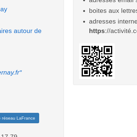
nay
boites aux lettr
adresses interne
aires autour de
https
://activité.
rnay.fr"
le réseau LaFrance
.17.79