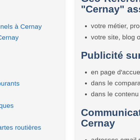
"Cernay" ass
votre métier, pro
nnels à Cernay
votre site, blog
 Cernay
Publicité su
en page d'accue
dans le compara
burants
dans le contenu 
iques
Communicati
Cernay
rtes routières
adresses email 