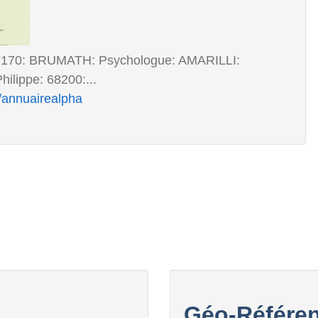
 67170: BRUMATH: Psychologue: AMARILLI:
lippe: 68200:...
s/annuairealpha
Géo-Référen