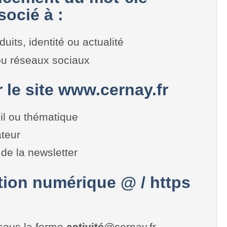
ocié à :
duits, identité ou actualité
 ou réseaux sociaux
r le site www.cernay.fr
il ou thématique
teur
de la newsletter
on numérique @ / https
sous la forme
activité
@cernay.fr