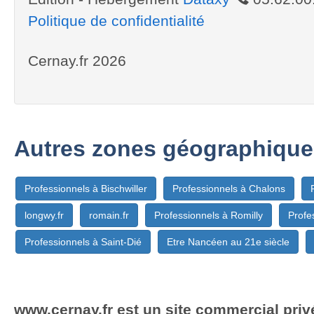
Politique de confidentialité
Cernay.fr 2026
Autres zones géographique
Professionnels à Bischwiller
Professionnels à Chalons
longwy.fr
romain.fr
Professionnels à Romilly
Profe
Professionnels à Saint-Dié
Etre Nancéen au 21e siècle
www.cernay.fr est un site commercial privé