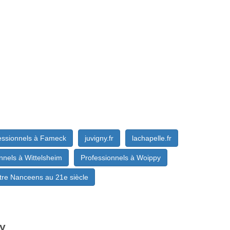
essionnels à Fameck
juvigny.fr
lachapelle.fr
nnels à Wittelsheim
Professionnels à Woippy
tre Nanceens au 21e siècle
ay